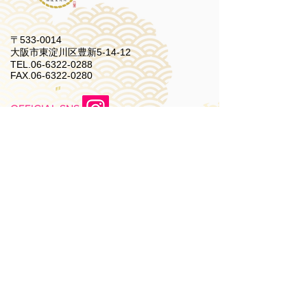
〒533-0014
大阪市東淀川区豊新5-14-12
TEL.06-6322-0288
FAX.06-6322-0280
OFFICIAL SNS
▶
座席と出物
▶
購入方法
▶
座席の選び方完全ガイド​
▶
会場案内
▶
お問い合わせ
​​▶
よくあるご質問 (FAQ)
​▶
相撲案内所二葉について
特定商取引法に基づく表記