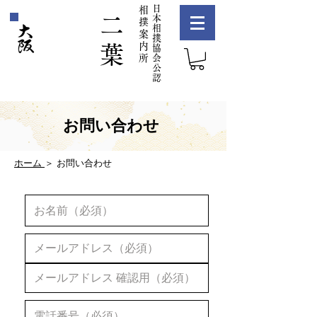
​日
相
二
本
撲
相
案
撲
内
葉
協
所
会
公
認
お問い合わせ
ホーム
＞ お問い合わせ