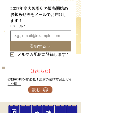
2027年度大阪場所の
販売開始の
お知らせ
等をメールでお届けし
ます！
Eメール
*
登録する ＞
メルマガ配信に登録します
*
​【お知らせ】
◎
観戦"初心者"必見！座席の選び方完全ガイ
ド公開！
読む