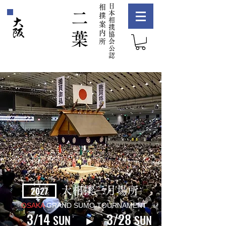
​日
相
二
本
撲
相
案
撲
内
葉
協
所
会
公
認
2027
大相撲三月場所
OSAKA
GRAND SUMO TOURNAMENT
3/14
3/28
SUN ►
SUN